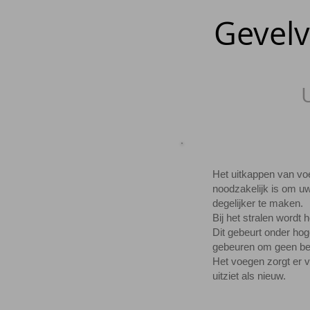
Gevelv
Het
uitkappen
van voe
noodzakelijk is om u
degelijker te maken.
Bij het
stralen
wordt he
Dit gebeurt onder ho
gebeuren om geen be
Het
voegen
zorgt er 
uitziet als nieuw.